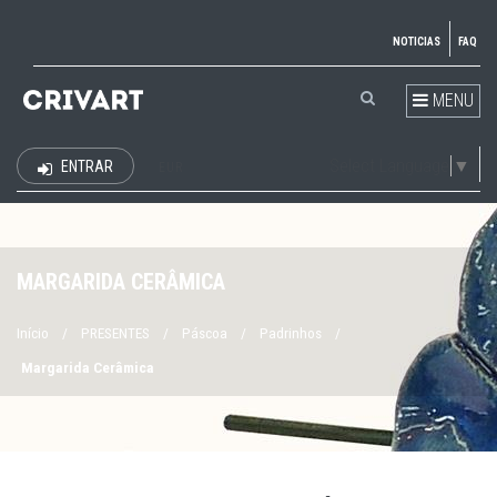
NOTICIAS
FAQ
MENU
Select Language
▼
ENTRAR
EUR
MARGARIDA CERÂMICA
Início
/
PRESENTES
/
Páscoa
/
Padrinhos
/
Margarida Cerâmica