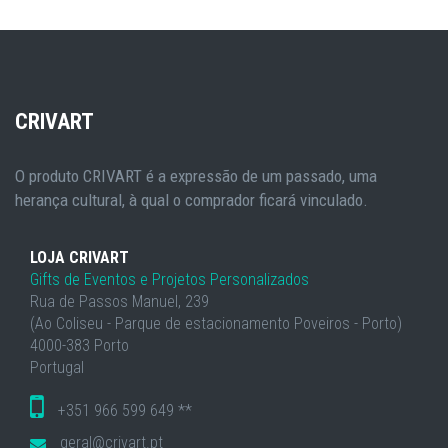
CRIVART
O produto CRIVART é a expressão de um passado, uma
herança cultural, à qual o comprador ficará vinculado.
LOJA CRIVART
Gifts de Eventos e Projetos Personalizados
Rua de Passos Manuel, 239
(Ao Coliseu - Parque de estacionamento Poveiros - Porto)
4000-383 Porto
Portugal
+351 966 599 649 **
geral@crivart.pt