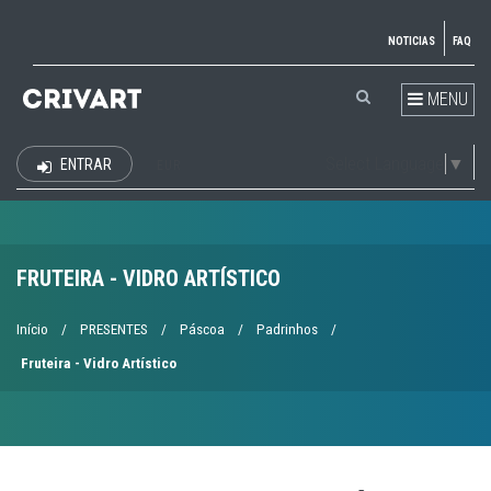
NOTICIAS
FAQ
MENU
Select Language
▼
ENTRAR
EUR
FRUTEIRA - VIDRO ARTÍSTICO
Início
/
PRESENTES
/
Páscoa
/
Padrinhos
/
Fruteira - Vidro Artístico