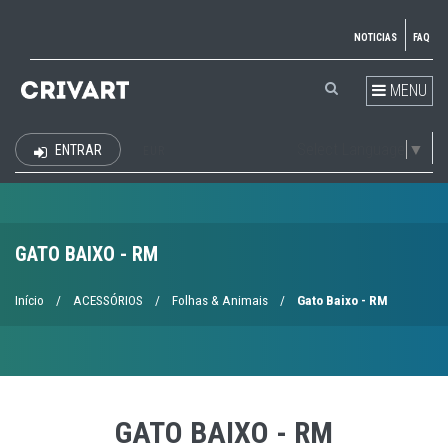
NOTICIAS
FAQ
MENU
Select Language
▼
ENTRAR
EUR
GATO BAIXO - RM
Início
/
ACESSÓRIOS
/
Folhas & Animais
/
Gato Baixo - RM
GATO BAIXO - RM