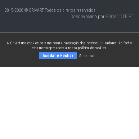
2015-2026 © CRIVART
Todos os direitos reservados.
Desenvolvido por
ESCADOTE.PT
A Crivart usa cookies para melhorar a navegação dos nossos utilizadores. Ao fechar
esta mensagem aceita a nossa política de cookies.
Aceitar e Fechar
Saber mais