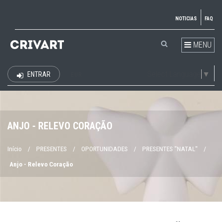
NOTICIAS
FAQ
MENU
Select Language
▼
ENTRAR
EUR
ANJO - RELEVO CORAÇÃO
Início
/
PRESENTES
/
OPORTUNIDADES
/
PRESENTES "NATAL"
/
Anjo - Relevo Coração