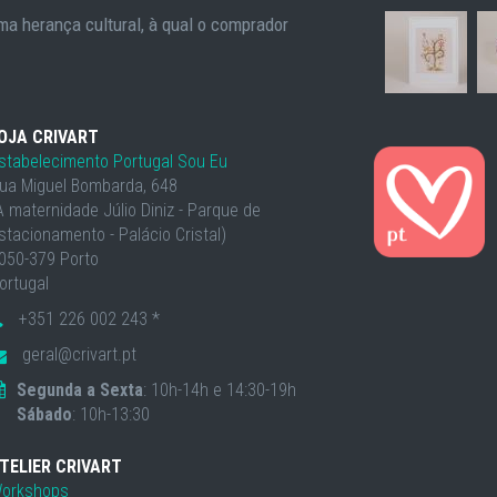
a herança cultural, à qual o comprador
OJA CRIVART
stabelecimento Portugal Sou Eu
ua Miguel Bombarda, 648
À maternidade Júlio Diniz - Parque de
stacionamento - Palácio Cristal)
050-379 Porto
ortugal
+351 226 002 243 *
geral@crivart.pt
Segunda a Sexta
: 10h-14h e 14:30-19h
Sábado
: 10h-13:30
TELIER CRIVART
orkshops