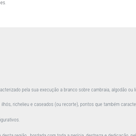
ões
.
acterizado pela sua execução a branco sobre cambraia, algodão ou l
ilhós, richelieu e caseados (ou recorte), pontos que também caracte
igurativos.
desta região, bordada com toda a perícia, destreza e dedicação, pe