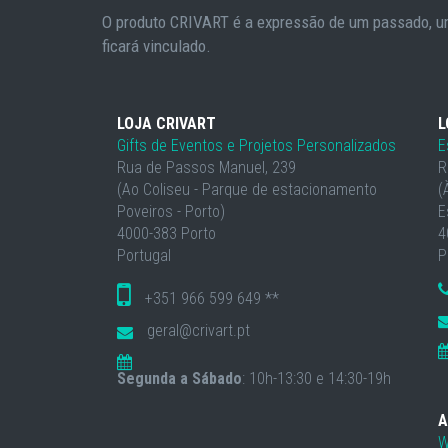
O produto CRIVART é a expressão de um passado, um
ficará vinculado.
LOJA CRIVART
L
Gifts de Eventos e Projetos Personalizados
E
Rua de Passos Manuel, 239
R
(Ao Coliseu - Parque de estacionamento
(
Poveiros - Porto)
E
4000-383 Porto
4
Portugal
P
+351 966 599 649 **
geral@crivart.pt
Segunda a Sábado
: 10h-13:30 e 14:30-19h
A
W