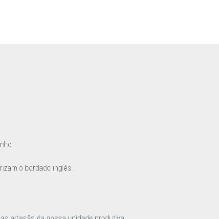
inho.
rizam o bordado inglês .
las artesãs da nossa unidade produtiva,