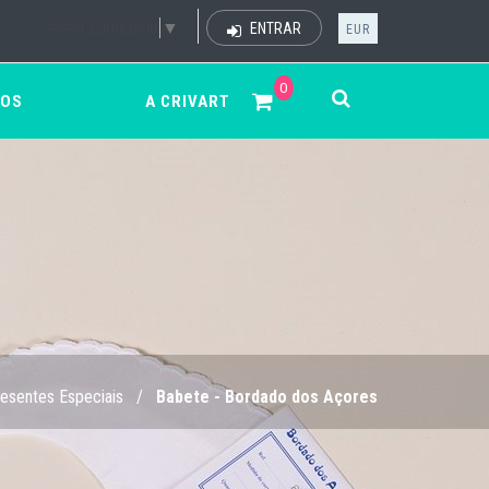
Select Language
▼
ENTRAR
EUR
0
ÇOS
A CRIVART
esentes Especiais
/
Babete - Bordado dos Açores