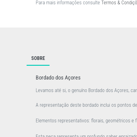
Para mais informações consulte
Termos & Condiç
SOBRE
Bordado dos Açores
Levamos até si, o genuíno
Bordado dos Açores,
car
A representação deste bordado inclui os pontos de 
Elementos representativos: florais, geométricos e f
Esta peça representa um profundo saber enraizado 