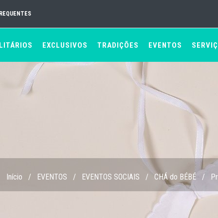
FREQUENTES
LITÁRIOS
EXCLUSIVOS
TRADIÇÕES
EVENTOS
SERVI
Início
/
EVENTOS
/
EVENTOS SOCIAIS
/
CHÁ do BÉBÉ
/
Pr