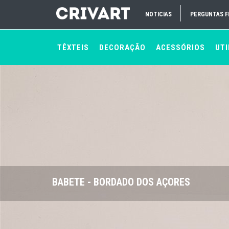
NOTICIAS
PERGUNTAS 
TÊXTEIS
DECORAÇÃO
ACESSÓRIOS
UTI
BABETE - BORDADO DOS AÇORES