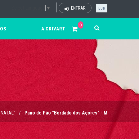
Select Language
▼
ENTRAR
EUR
0
ÇOS
A CRIVART
"NATAL"
/
Pano de Pão "Bordado dos Açores" - M