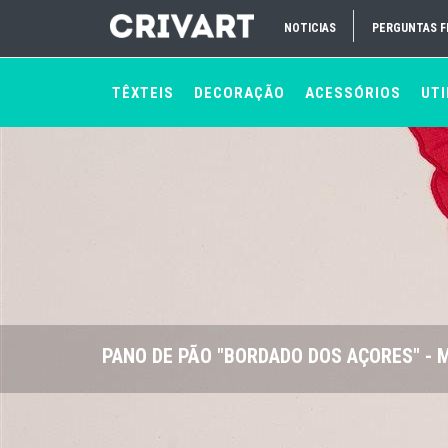
NOTICIAS
PERGUNTAS 
TÊXTEIS
DECORAÇÃO
ACESSÓRIOS
UTI
PANO DE PÃO "BORDADO DOS AÇORES" - 