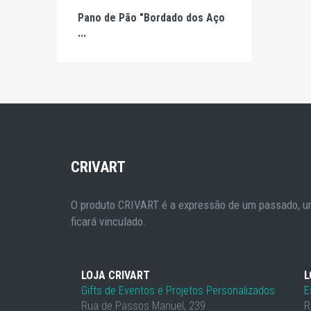
Pano de Pão "Bordado dos Aço
...
CRIVART
O produto CRIVART é a expressão de um passado, um
ficará vinculado.
LOJA CRIVART
L
Gifts de Eventos e Projetos Personalizados
E
Rua de Passos Manuel, 239
R