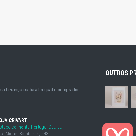
OUTROS P
a herança cultural, à qual o comprador
OJA CRIVART
stabelecimento Portugal Sou Eu
ua Miguel Bombarda, 648