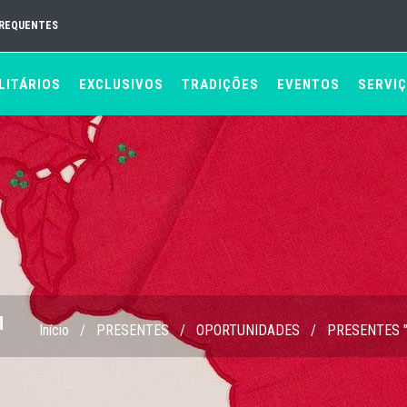
FREQUENTES
LITÁRIOS
EXCLUSIVOS
TRADIÇÕES
EVENTOS
SERVI
M
Início
/
PRESENTES
/
OPORTUNIDADES
/
PRESENTES 