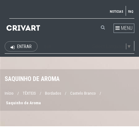
NOTICIAS
FAQ
MENU
Select Language
▼
ENTRAR
EUR
SAQUINHO DE AROMA
Início
/
TÊXTEIS
/
Bordados
/
Castelo Branco
/
Saquinho de Aroma