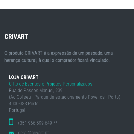
CRIVART
O produto CRIVART é a expressão de um passado, uma
herança cultural, à qual o comprador ficará vinculado.
LOJA CRIVART
Gifts de Eventos e Projetos Personalizados
Rua de Passos Manuel, 239
(Ao Coliseu - Parque de estacionamento Poveiros - Porto)
4000-383 Porto
Portugal
+351 966 599 649 **
geral@crivart.pt