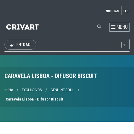
NOTICIAS
FAQ
MENU
Select Language
▼
ENTRAR
EUR
CARAVELA LISBOA - DIFUSOR BISCUIT
Início
/
EXCLUSIVOS
/
GENUINE SOUL
/
Caravela Lisboa - Difusor Biscuit