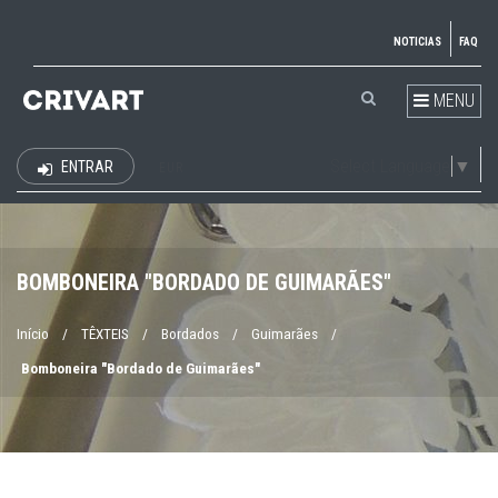
NOTICIAS
FAQ
MENU
Select Language
▼
ENTRAR
EUR
BOMBONEIRA "BORDADO DE GUIMARÃES"
Início
/
TÊXTEIS
/
Bordados
/
Guimarães
/
Bomboneira "Bordado de Guimarães"