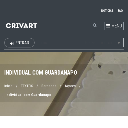
NOTICIAS
FAQ
MENU
Select Language
▼
ENTRAR
EUR
INDIVIDUAL COM GUARDANAPO
Início
/
TÊXTEIS
/
Bordados
/
Açores
/
Individual com Guardanapo