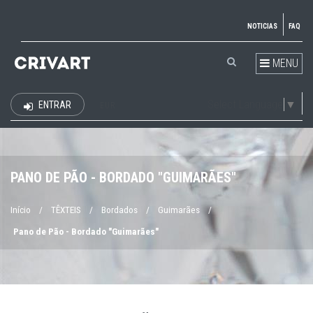
NOTICIAS
FAQ
MENU
Select Language
▼
ENTRAR
EUR
PANO DE PÃO - BORDADO "GUIMARÃES"
Início
/
TÊXTEIS
/
Bordados
/
Guimarães
/
Pano de Pão - Bordado "Guimarães"