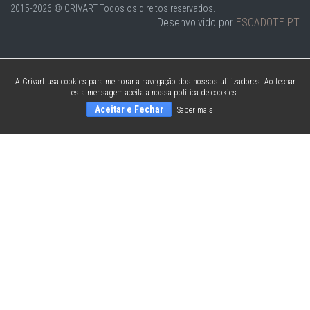
2015-2026 © CRIVART
Todos os direitos reservados.
Desenvolvido por
ESCADOTE.PT
A Crivart usa cookies para melhorar a navegação dos nossos utilizadores. Ao fechar
esta mensagem aceita a nossa política de cookies.
Aceitar e Fechar
Saber mais