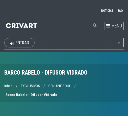
NOTICIAS
FAQ
MENU
Select Language
▼
ENTRAR
EUR
BARCO RABELO - DIFUSOR VIDRADO
Início
/
EXCLUSIVOS
/
GENUINE SOUL
/
Barco Rabelo - Difusor Vidrado