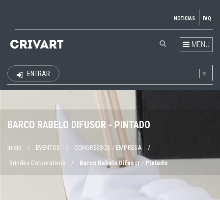
NOTICIAS
FAQ
MENU
Select Language
▼
ENTRAR
EUR
BARCO RABELO DIFUSOR - PINTADO
Início
/
EVENTOS
/
CONGRESSOS / EMPRESA
/
Brindes Corporativos
/
Barco Rabelo Difusor - Pintado