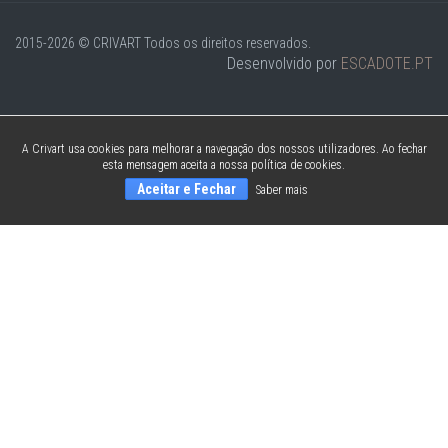
2015-2026 © CRIVART
Todos os direitos reservados.
Desenvolvido por
ESCADOTE.PT
A Crivart usa cookies para melhorar a navegação dos nossos utilizadores. Ao fechar
esta mensagem aceita a nossa política de cookies.
Aceitar e Fechar
Saber mais