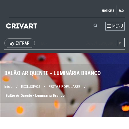
NOTICIAS
FAQ
MENU
Select Language
▼
ENTRAR
EUR
BALÃO AR QUENTE - LUMINÁRIA BRANCO
Início
/
EXCLUSIVOS
/
FESTAS POPULARES
/
Balão Ar Quente - Luminária Branco