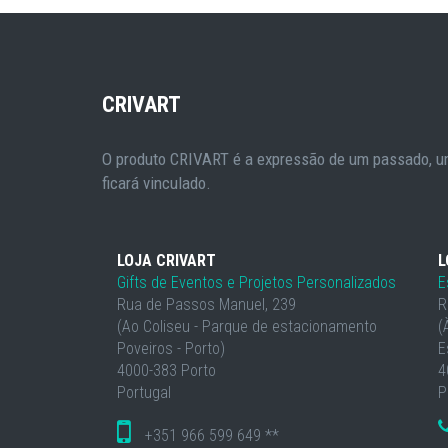
CRIVART
O produto CRIVART é a expressão de um passado, um
ficará vinculado.
LOJA CRIVART
L
Gifts de Eventos e Projetos Personalizados
E
Rua de Passos Manuel, 239
R
(Ao Coliseu - Parque de estacionamento
(
Poveiros - Porto)
E
4000-383 Porto
4
Portugal
P
+351 966 599 649 **