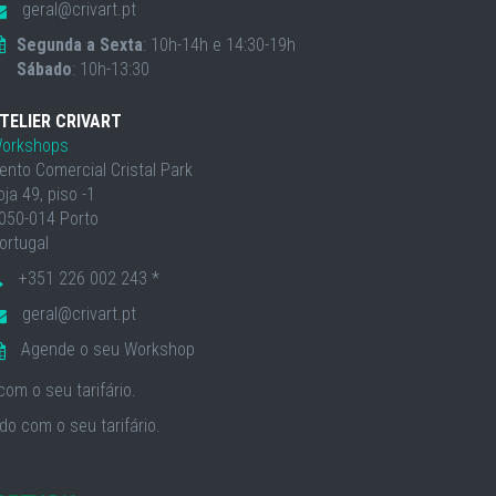
geral@crivart.pt
Segunda a Sexta
: 10h-14h e 14:30-19h
Sábado
: 10h-13:30
TELIER CRIVART
orkshops
ento Comercial Cristal Park
oja 49, piso -1
050-014 Porto
ortugal
+351 226 002 243 *
geral@crivart.pt
Agende o seu Workshop
om o seu tarifário.
o com o seu tarifário.