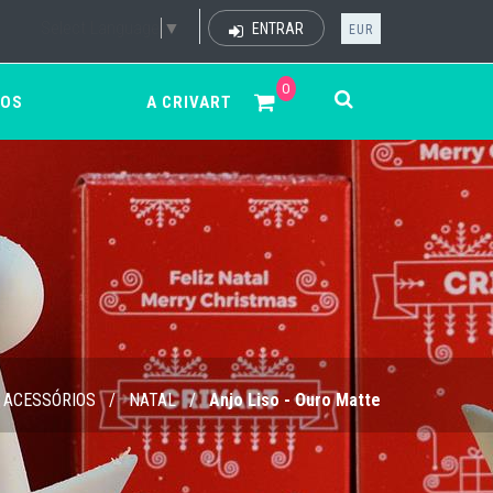
Select Language
▼
ENTRAR
EUR
0
ÇOS
A CRIVART
ACESSÓRIOS
/
NATAL
/
Anjo Liso - Ouro Matte