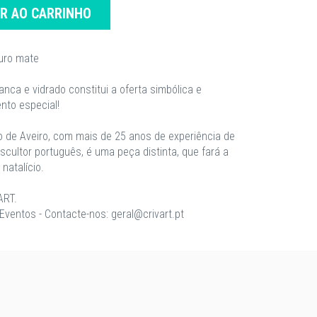
AR AO CARRINHO
ouro mate
nca e vidrado constitui a oferta simbólica e
nto especial!
o de Aveiro, com mais de 25 anos de experiência de
scultor português, é uma peça distinta, que fará a
natalício.
ART.
ventos - Contacte-nos: geral@crivart.pt