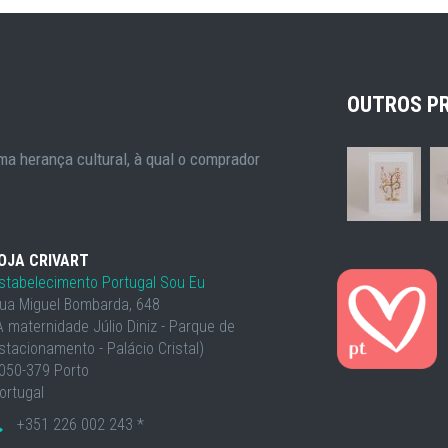
OUTROS P
a herança cultural, à qual o comprador
OJA CRIVART
stabelecimento Portugal Sou Eu
ua Miguel Bombarda, 648
À maternidade Júlio Diniz - Parque de
stacionamento - Palácio Cristal)
050-379 Porto
ortugal
+351 226 002 243 *