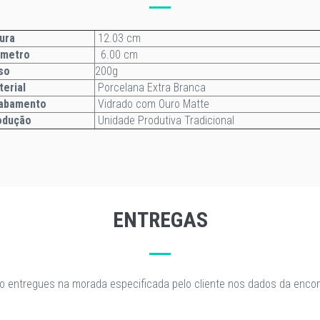
ura
12.03 cm
âmetro
6.00 cm
so
200g
terial
Porcelana Extra Branca
abamento
Vidrado com Ouro Matte
odução
Unidade Produtiva Tradicional
ENTREGAS
o entregues na morada especificada pelo cliente nos dados da enc