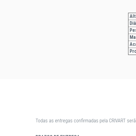
Alt
Di
Pe
Ma
Ac
Pr
Todas as entregas confirmadas pela CRIVART serã