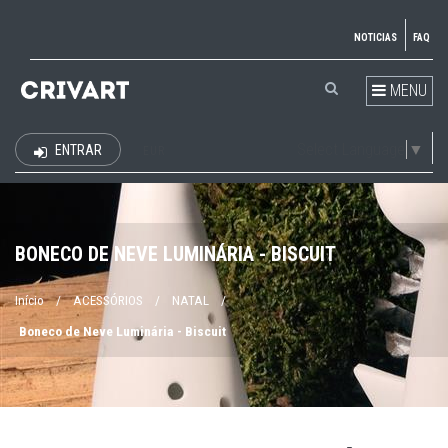
NOTICIAS
FAQ
MENU
Select Language
▼
ENTRAR
EUR
BONECO DE NEVE LUMINÁRIA - BISCUIT
Início
/
ACESSÓRIOS
/
NATAL
/
Boneco de Neve Luminária - Biscuit