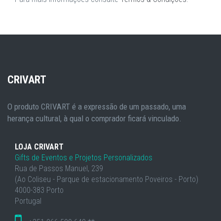
CRIVART
O produto CRIVART é a expressão de um passado, uma
herança cultural, à qual o comprador ficará vinculado.
LOJA CRIVART
Gifts de Eventos e Projetos Personalizados
Rua de Passos Manuel, 239
(Ao Coliseu - Parque de estacionamento Poveiros - Porto)
4000-383 Porto
Portugal