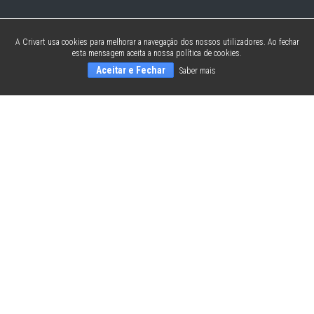
A Crivart usa cookies para melhorar a navegação dos nossos utilizadores. Ao fechar
esta mensagem aceita a nossa política de cookies.
Aceitar e Fechar
Saber mais