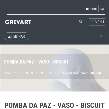
NOTICIAS
FAQ
MENU
Select Language
▼
ENTRAR
EUR
POMBA DA PAZ - VASO - BISCUIT
Início
/
PRESENTES
/
PASCOA
/
Pomba da Paz - Vaso - Biscuit
POMBA DA PAZ - VASO - BISCUIT