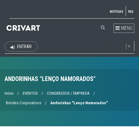
NOTICIAS
FAQ
MENU
Select Language
▼
ENTRAR
EUR
ANDORINHAS "LENÇO NAMORADOS"
Início
/
EVENTOS
/
CONGRESSOS / EMPRESA
/
Brindes Corporativos
/
Andorinhas "Lenço Namorados"