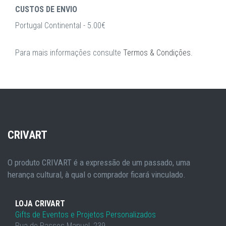
CUSTOS DE ENVIO
Portugal Continental - 5.00€
Para mais informações consulte
Termos & Condições
.
CRIVART
O produto CRIVART é a expressão de um passado, uma
herança cultural, à qual o comprador ficará vinculado.
LOJA CRIVART
Gifts de Eventos e Projetos Personalizados
Rua de Passos Manuel, 239