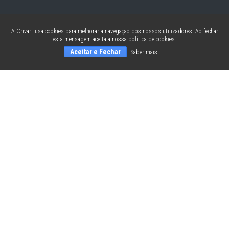
A Crivart usa cookies para melhorar a navegação dos nossos utilizadores. Ao fechar
esta mensagem aceita a nossa política de cookies.
Aceitar e Fechar
Saber mais