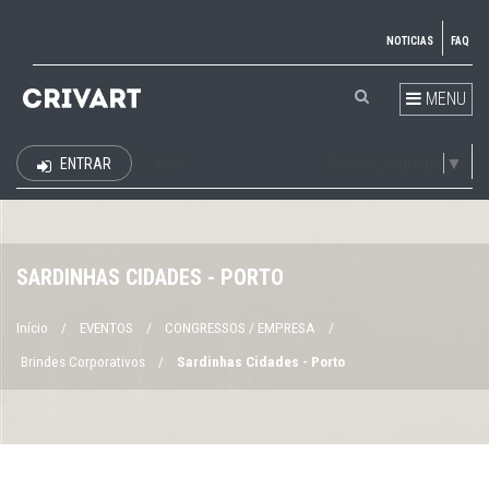
NOTICIAS
FAQ
MENU
Select Language
▼
ENTRAR
EUR
SARDINHAS CIDADES - PORTO
Início
/
EVENTOS
/
CONGRESSOS / EMPRESA
/
Brindes Corporativos
/
Sardinhas Cidades - Porto