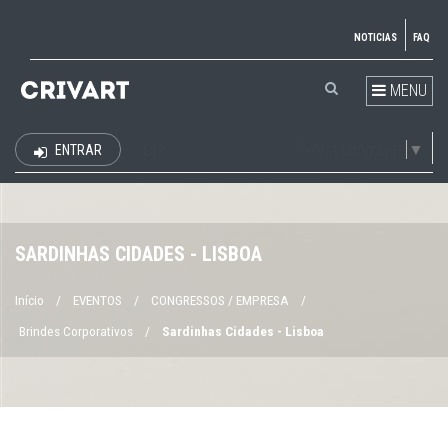
NOTICIAS
FAQ
MENU
Select Language
▼
ENTRAR
EUR
SARDINHAS CIDADES - LISBOA
Início
/
EVENTOS
/
CONGRESSOS / EMPRESA
/
Brindes Corporativos
/
Sardinhas Cidades - Lisboa