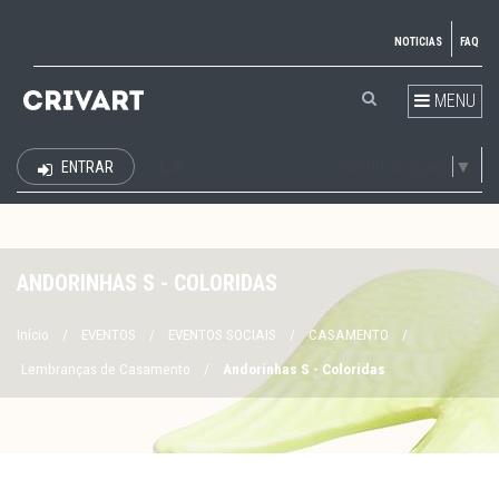
NOTICIAS
FAQ
MENU
Select Language
▼
ENTRAR
EUR
ANDORINHAS S - COLORIDAS
Início
/
EVENTOS
/
EVENTOS SOCIAIS
/
CASAMENTO
/
Lembranças de Casamento
/
Andorinhas S - Coloridas