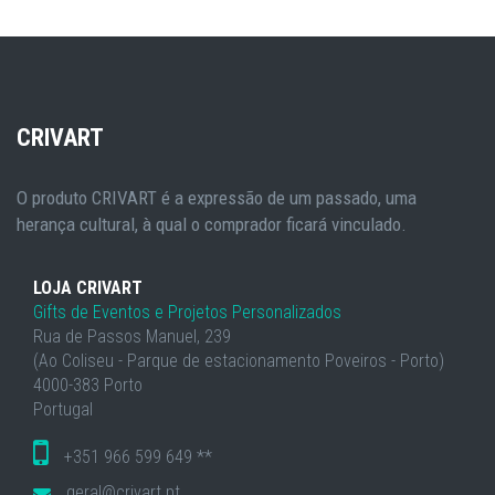
CRIVART
O produto CRIVART é a expressão de um passado, uma
herança cultural, à qual o comprador ficará vinculado.
LOJA CRIVART
Gifts de Eventos e Projetos Personalizados
Rua de Passos Manuel, 239
(Ao Coliseu - Parque de estacionamento Poveiros - Porto)
4000-383 Porto
Portugal
+351 966 599 649 **
geral@crivart.pt