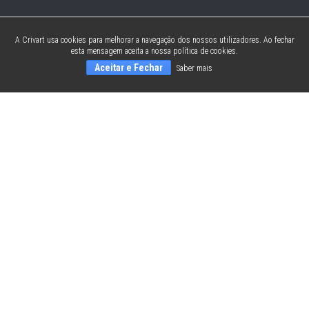
A Crivart usa cookies para melhorar a navegação dos nossos utilizadores. Ao fechar
esta mensagem aceita a nossa política de cookies.
Aceitar e Fechar
Saber mais