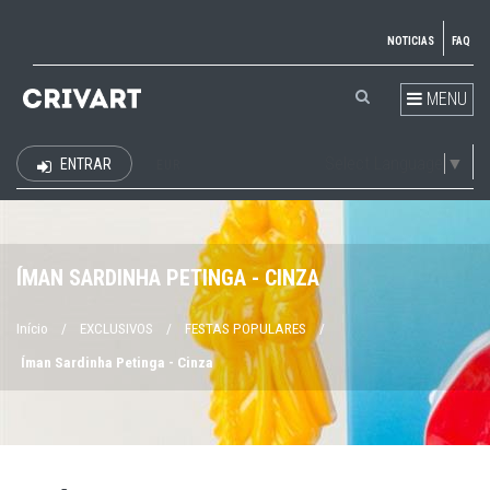
NOTICIAS
FAQ
MENU
Select Language
▼
ENTRAR
EUR
ÍMAN SARDINHA PETINGA - CINZA
Início
/
EXCLUSIVOS
/
FESTAS POPULARES
/
Íman Sardinha Petinga - Cinza