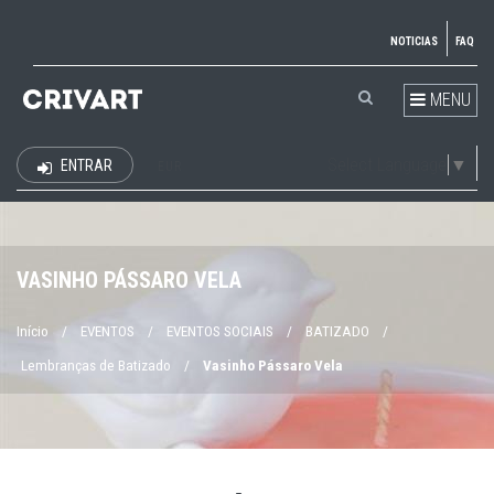
NOTICIAS
FAQ
MENU
Select Language
▼
ENTRAR
EUR
VASINHO PÁSSARO VELA
Início
/
EVENTOS
/
EVENTOS SOCIAIS
/
BATIZADO
/
Lembranças de Batizado
/
Vasinho Pássaro Vela