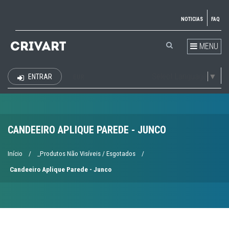
NOTICIAS
FAQ
MENU
Select Language
▼
ENTRAR
EUR
CANDEEIRO APLIQUE PAREDE - JUNCO
Início
/
_Produtos Não Visíveis / Esgotados
/
Candeeiro Aplique Parede - Junco