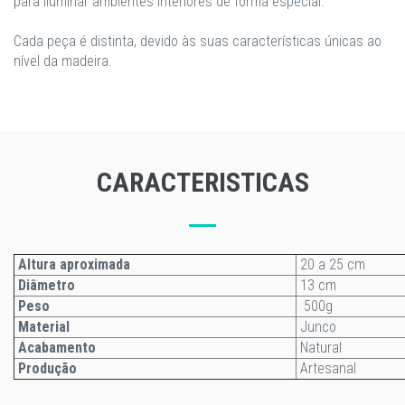
para iluminar ambientes interiores de forma especial.
Cada peça é distinta, devido às suas características únicas ao
nível da madeira.
CARACTERISTICAS
Altura aproximada
20 a 25 cm
Diâmetro
13 cm
Peso
500g
Material
Junco
Acabamento
Natural
Produção
Artesanal