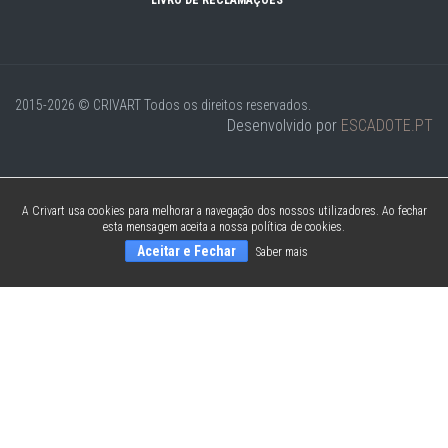
LIVRO DE RECLAMAÇÕES
2015-2026 © CRIVART
Todos os direitos reservados.
Desenvolvido por
ESCADOTE.PT
A Crivart usa cookies para melhorar a navegação dos nossos utilizadores. Ao fechar
esta mensagem aceita a nossa política de cookies.
Aceitar e Fechar
Saber mais