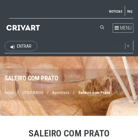
NOTICIAS
FAQ
MENU
Select Language
▼
ENTRAR
EUR
SALEIRO COM PRATO
Início
/
UTILITÁRIOS
/
Aperitivos
/
Saleiro com Prato
SALEIRO COM PRATO