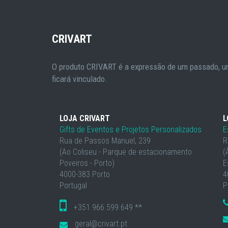
CRIVART
O produto CRIVART é a expressão de um passado, um
ficará vinculado.
LOJA CRIVART
L
Gifts de Eventos e Projetos Personalizados
E
Rua de Passos Manuel, 239
R
(Ao Coliseu - Parque de estacionamento
(
Poveiros - Porto)
E
4000-383 Porto
4
Portugal
P
+351 966 599 649 **
geral@crivart.pt