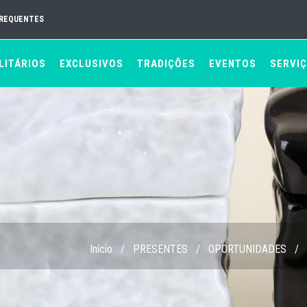
FREQUENTES
LITÁRIOS
EXCLUSIVOS
TRADIÇÕES
EVENTOS
SERVI
Início
/
PRESENTES
/
OPORTUNIDADES
/