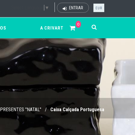
Select Language
▼
ENTRAR
EUR
0
ÇOS
A CRIVART
PRESENTES "NATAL"
/
Caixa Calçada Portuguesa