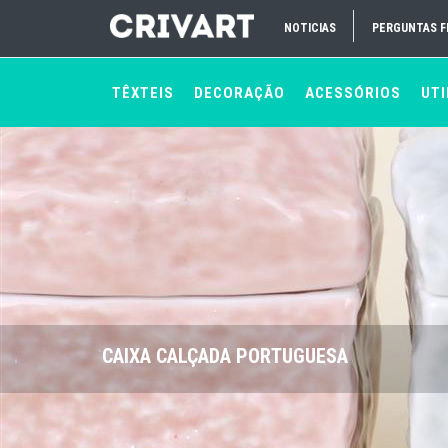
NOTICIAS
PERGUNTAS 
TÊXTEIS
DECORAÇÃO
ACESSÓRIOS
UTI
CAIXA CALÇADA PORTUGUESA