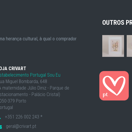
OUTROS P
a herança cultural, à qual o comprador
OJA CRIVART
stabelecimento Portugal Sou Eu
ua Miguel Bombarda, 648
À maternidade Júlio Diniz - Parque de
stacionamento - Palácio Cristal)
050-379 Porto
ortugal
+351 226 002 243 *
geral@crivart.pt