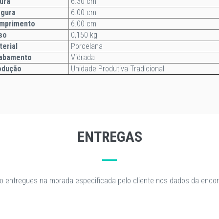
ura
6.30 cm
rgura
6.00 cm
mprimento
6.00 cm
so
0,150 kg
terial
Porcelana
abamento
Vidrada
odução
Unidade Produtiva Tradicional
ENTREGAS
o entregues na morada especificada pelo cliente nos dados da enc