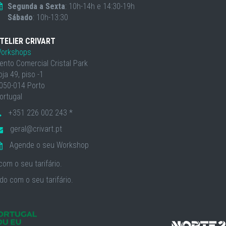
Segunda a Sexta
: 10h-14h e 14:30-19h
Sábado
: 10h-13:30
TELIER CRIVART
orkshops
ento Comercial Cristal Park
oja 49, piso -1
050-014 Porto
ortugal
+351 226 002 243 *
geral@crivart.pt
Agende o seu Workshop
om o seu tarifário.
o com o seu tarifário.