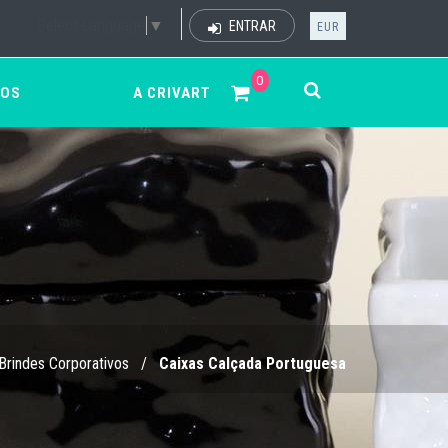
Select Language
▼
ENTRAR
EUR
0
ÇOS
A CRIVART
Brindes Corporativos
/
Caixas Calçada Portuguesa