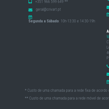
+351 966 599 649 **
geral@crivart.pt
Segunda a Sábado
: 10h-13:30 e 14:30-19h
A
W
C
L
4
P
* Custo de uma chamada para a rede fixa de acordo c
** Custo de uma chamada para a rede móvel de acord