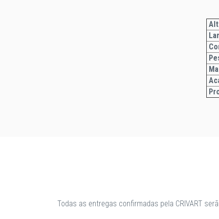
Alt
La
Co
Pe
Ma
Ac
Pr
Todas as entregas confirmadas pela CRIVART serã