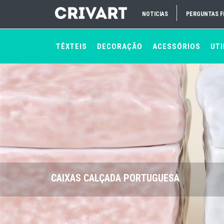
NOTICIAS
PERGUNTAS 
TÊXTEIS
DECORAÇÃO
ACESSÓRIOS
UTI
CAIXAS CALÇADA PORTUGUESA