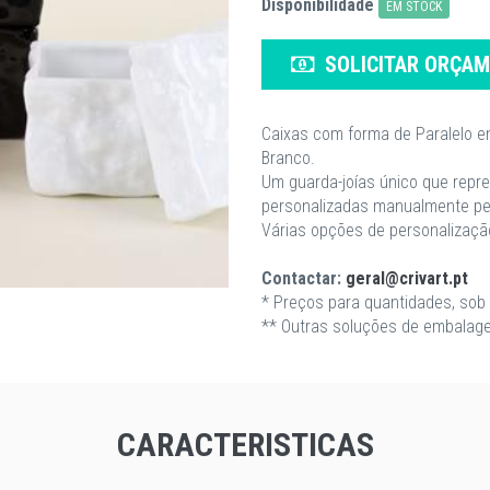
Disponibilidade
EM STOCK
SOLICITAR ORÇA
Caixas com forma de Paralelo em
Branco.
Um guarda-joías único que repr
personalizadas manualmente pe
Várias opções de personalizaç
Contactar:
geral@crivart.pt
* Preços para quantidades, sob 
** Outras soluções de embalage
CARACTERISTICAS