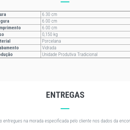
ura
6.30 cm
rgura
6.00 cm
mprimento
6.00 cm
so
0,150 kg
terial
Porcelana
abamento
Vidrada
odução
Unidade Produtiva Tradicional
ENTREGAS
o entregues na morada especificada pelo cliente nos dados da enc