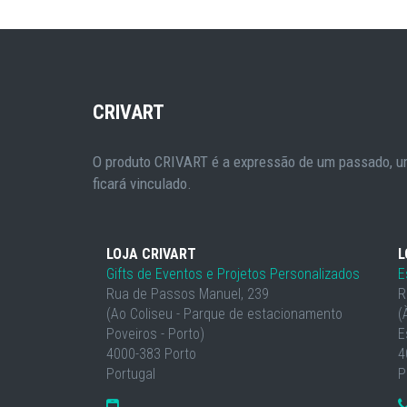
CRIVART
O produto CRIVART é a expressão de um passado, um
ficará vinculado.
LOJA CRIVART
L
Gifts de Eventos e Projetos Personalizados
E
Rua de Passos Manuel, 239
R
(Ao Coliseu - Parque de estacionamento
(
Poveiros - Porto)
E
4000-383 Porto
4
Portugal
P