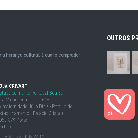
OUTROS P
a herança cultural, à qual o comprador
OJA CRIVART
stabelecimento Portugal Sou Eu
ua Miguel Bombarda, 648
À maternidade Júlio Diniz - Parque de
stacionamento - Palácio Cristal)
050-379 Porto
ortugal
+351 226 002 243 *