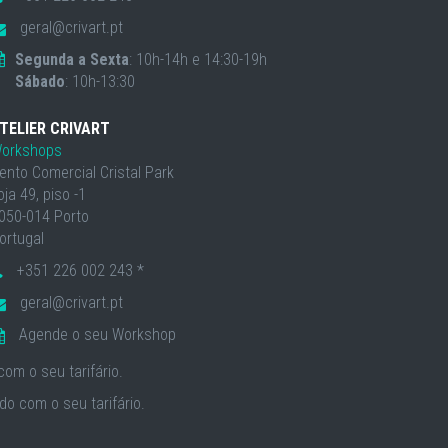
geral@crivart.pt
Segunda a Sexta
: 10h-14h e 14:30-19h
Sábado
: 10h-13:30
TELIER CRIVART
orkshops
ento Comercial Cristal Park
oja 49, piso -1
050-014 Porto
ortugal
+351 226 002 243 *
geral@crivart.pt
Agende o seu Workshop
om o seu tarifário.
o com o seu tarifário.