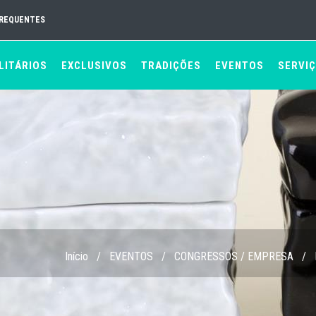
FREQUENTES
LITÁRIOS
EXCLUSIVOS
TRADIÇÕES
EVENTOS
SERVI
Início
/
EVENTOS
/
CONGRESSOS / EMPRESA
/