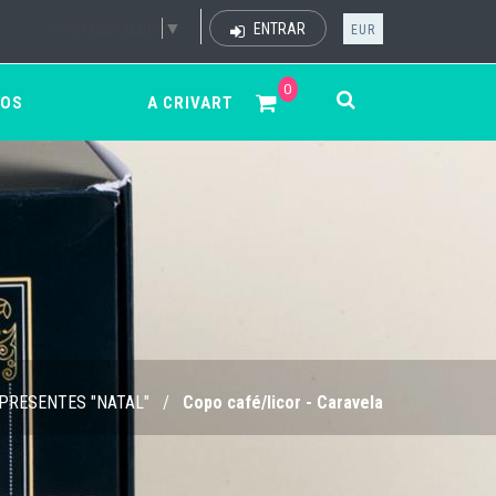
Select Language
▼
ENTRAR
EUR
0
ÇOS
A CRIVART
PRESENTES "NATAL"
/
Copo café/licor - Caravela