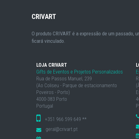
CRIVART
O produto CRIVART é a expressão de um passado, um
ficará vinculado.
LOJA CRIVART
L
Gifts de Eventos e Projetos Personalizados
E
Rua de Passos Manuel, 239
R
(Ao Coliseu - Parque de estacionamento
(
Poveiros - Porto)
E
4000-383 Porto
4
Portugal
P
+351 966 599 649 **
geral@crivart.pt