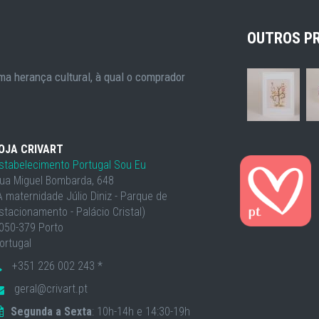
OUTROS P
a herança cultural, à qual o comprador
OJA CRIVART
stabelecimento Portugal Sou Eu
ua Miguel Bombarda, 648
À maternidade Júlio Diniz - Parque de
stacionamento - Palácio Cristal)
050-379 Porto
ortugal
+351 226 002 243 *
geral@crivart.pt
Segunda a Sexta
: 10h-14h e 14:30-19h