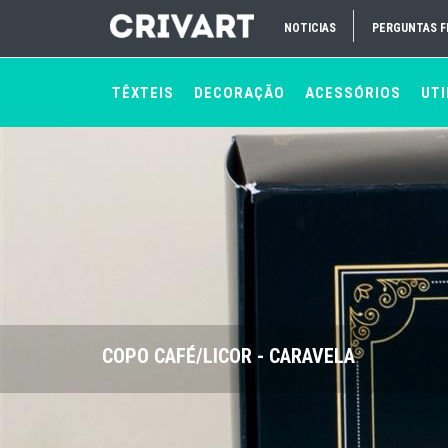
NOTICIAS
PERGUNTAS 
TÊXTEIS
DECORAÇÃO
ACESSÓRIOS
UTI
COPO CAFÉ/LICOR - CARAVELA