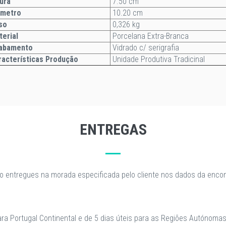
ura
7.50 cm
âmetro
10.20 cm
so
0,326 kg
terial
Porcelana Extra-Branca
abamento
Vidrado c/ serigrafia
acterísticas Produção
Unidade Produtiva Tradicinal
ENTREGAS
o entregues na morada especificada pelo cliente nos dados da enc
para Portugal Continental e de 5 dias úteis para as Regiões Autónomas