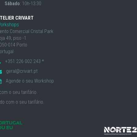
Sábado
: 10h-13:30
TELIER CRIVART
orkshops
ento Comercial Cristal Park
oja 49, piso -1
050-014 Porto
ortugal
+351 226 002 243 *
geral@crivart.pt
Agende o seu Workshop
om o seu tarifário.
o com o seu tarifário.