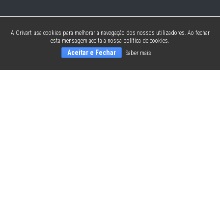
A Crivart usa cookies para melhorar a navegação dos nossos utilizadores. Ao fechar
esta mensagem aceita a nossa política de cookies.
Aceitar e Fechar
Saber mais