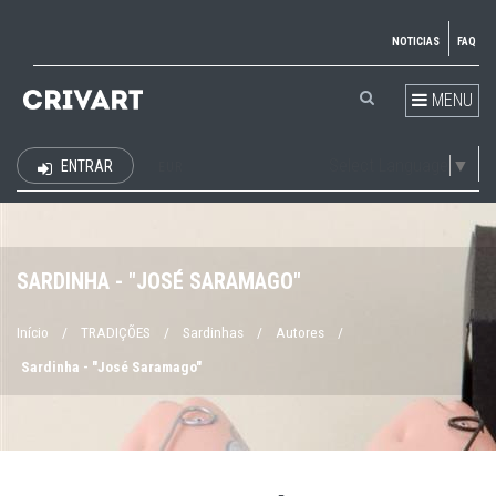
NOTICIAS
FAQ
MENU
Select Language
▼
ENTRAR
EUR
SARDINHA - "JOSÉ SARAMAGO"
Início
/
TRADIÇÕES
/
Sardinhas
/
Autores
/
Sardinha - "José Saramago"