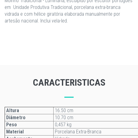
Moinho Tradicional - Luminária, esculpido por escultor português
em Unidade Produtiva Tradicional, porcelana extra-branca
vidrada e com hélice giratória elaborada manualmente por
artesão nacional. Inclui vela-led.
CARACTERISTICAS
Altura
16.50 cm
Diâmetro
10.70 cm
Peso
0,457 kg
Material
Porcelana Extra-Branca