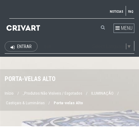
NOTICIAS
FAQ
MENU
Select Language
▼
ENTRAR
EUR
PORTA-VELAS ALTO
Início
/
_Produtos Não Visíveis / Esgotados
/
ILUMINAÇÃO
/
Castiçais & Luminárias
/
Porta-velas Alto