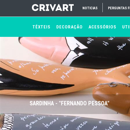
NOTICIAS
PERGUNTAS 
TÊXTEIS
DECORAÇÃO
ACESSÓRIOS
UTI
SARDINHA - "FERNANDO PESSOA"