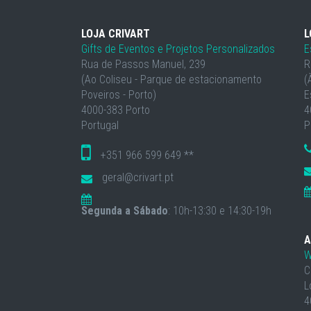
LOJA CRIVART
L
Gifts de Eventos e Projetos Personalizados
E
Rua de Passos Manuel, 239
R
(Ao Coliseu - Parque de estacionamento
(
Poveiros - Porto)
E
4000-383 Porto
4
Portugal
P
+351 966 599 649 **
geral@crivart.pt
Segunda a Sábado
: 10h-13:30 e 14:30-19h
A
W
C
L
4