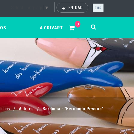
Select Language
▼
ENTRAR
EUR
0
ÇOS
A CRIVART
inhas
/
Autores
/
Sardinha - "Fernando Pessoa"