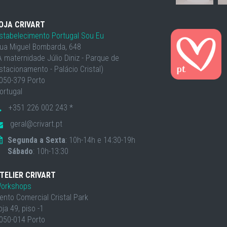
OJA CRIVART
stabelecimento Portugal Sou Eu
ua Miguel Bombarda, 648
À maternidade Júlio Diniz - Parque de
stacionamento - Palácio Cristal)
050-379 Porto
ortugal
+351 226 002 243 *
geral@crivart.pt
Segunda a Sexta
: 10h-14h e 14:30-19h
Sábado
: 10h-13:30
TELIER CRIVART
orkshops
ento Comercial Cristal Park
oja 49, piso -1
050-014 Porto