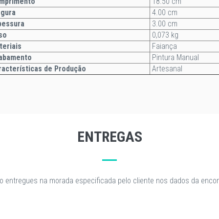
mprimento
18.50 cm
rgura
4.00 cm
essura
3.00 cm
so
0,073 kg
teriais
Faiança
abamento
Pintura Manual
acterísticas de Produção
Artesanal
ENTREGAS
o entregues na morada especificada pelo cliente nos dados da enc