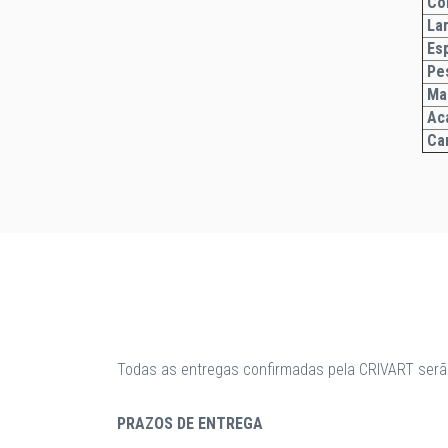
Co
La
Esp
Pe
Ma
Ac
Car
Todas as entregas confirmadas pela CRIVART serã
PRAZOS DE ENTREGA