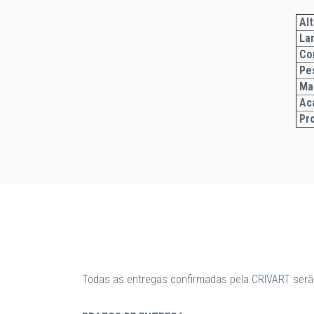
Alt
La
Co
Pe
Ma
Ac
Pr
Todas as entregas confirmadas pela CRIVART serã