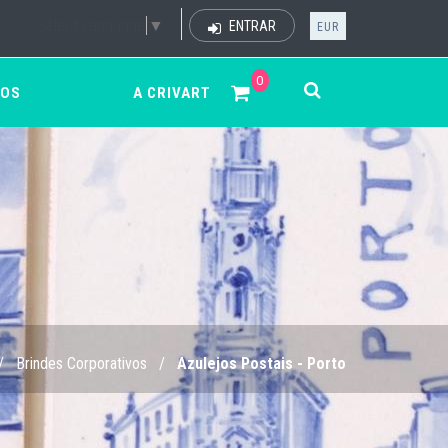
Select Language
▼
ENTRAR
EUR
0
ÇOS
A CRIVART
/
Brindes Corporativos
/
Azulejos Postais - Porto