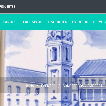
FREQUENTES
LITÁRIOS
EXCLUSIVOS
TRADIÇÕES
EVENTOS
SERVI
Início
/
EVENTOS
/
CONGRESSOS / EMPRESA