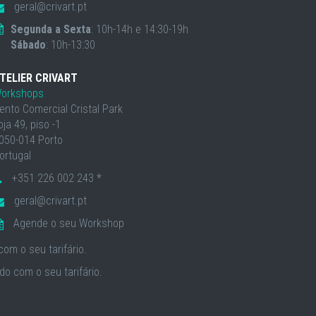
geral@crivart.pt
Segunda a Sexta
: 10h-14h e 14:30-19h
Sábado
: 10h-13:30
TELIER CRIVART
orkshops
ento Comercial Cristal Park
oja 49, piso -1
050-014 Porto
ortugal
+351 226 002 243 *
geral@crivart.pt
Agende o seu Workshop
om o seu tarifário.
o com o seu tarifário.