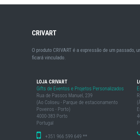
CRIVART
O produto CRIVART é a expressão de um passado, um
ficará vinculado.
LOJA CRIVART
L
Gifts de Eventos e Projetos Personalizados
E
Rua de Passos Manuel, 239
R
(Ao Coliseu - Parque de estacionamento
(
Poveiros - Porto)
E
4000-383 Porto
4
Portugal
P
+351 966 599 649 **