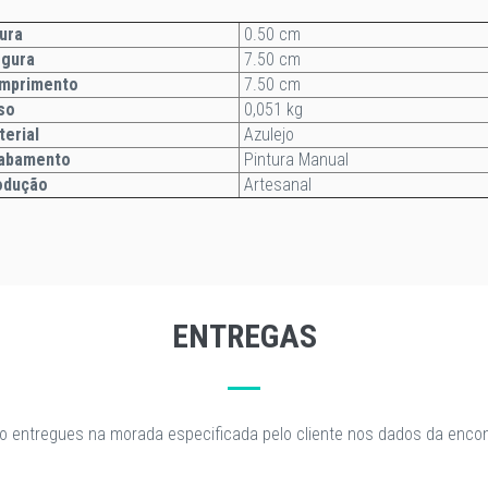
ura
0.50 cm
rgura
7.50 cm
mprimento
7.50 cm
so
0,051 kg
terial
Azulejo
abamento
Pintura Manual
odução
Artesanal
ENTREGAS
o entregues na morada especificada pelo cliente nos dados da enc