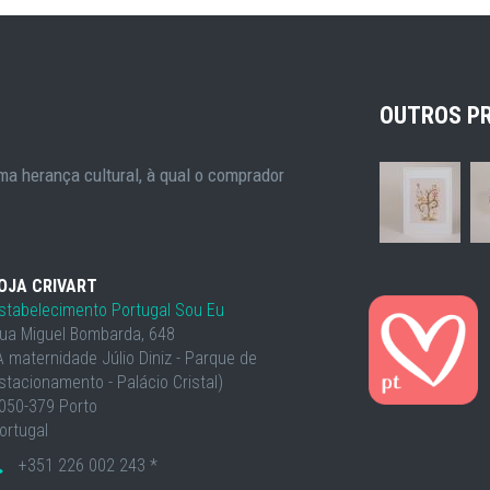
OUTROS P
a herança cultural, à qual o comprador
OJA CRIVART
stabelecimento Portugal Sou Eu
ua Miguel Bombarda, 648
À maternidade Júlio Diniz - Parque de
stacionamento - Palácio Cristal)
050-379 Porto
ortugal
+351 226 002 243 *