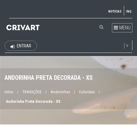
NOTICIAS
FAQ
MENU
Select Language
▼
ENTRAR
EUR
ANDORINHA PRETA DECORADA - XS
Início
/
TRADIÇÕES
/
Andorinhas
/
Coloridas
/
Andorinha Preta Decorada - XS