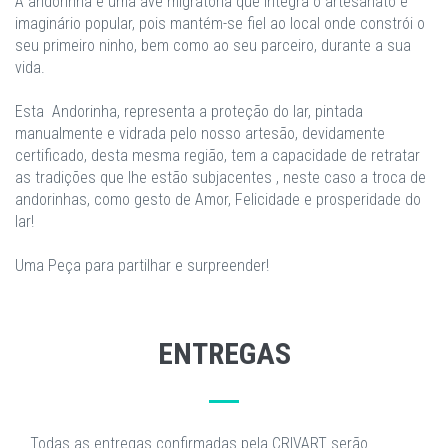
A andorinha é uma ave migratória que integra o artesanato e
imaginário popular, pois mantém-se fiel ao local onde constrói o
seu primeiro ninho, bem como ao seu parceiro, durante a sua
vida.
Esta Andorinha, representa a proteção do lar, pintada
manualmente e vidrada pelo nosso artesão, devidamente
certificado, desta mesma região, tem a capacidade de retratar
as tradições que lhe estão subjacentes , neste caso a troca de
andorinhas, como gesto de Amor, Felicidade e prosperidade do
lar!
Uma Peça para partilhar e surpreender!
ENTREGAS
Todas as entregas confirmadas pela CRIVART serão