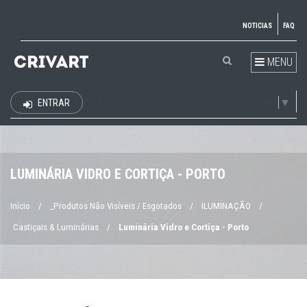
NOTICIAS
FAQ
MENU
Select Language
▼
ENTRAR
EUR
LUMINÁRIA VIDRO E CORTIÇA - PORTO
Início
/
_Produtos Não Visíveis / Esgotados
/
ILUMINAÇÃO
/
Castiçais & Luminárias
/
Luminária Vidro e Cortiça - Porto