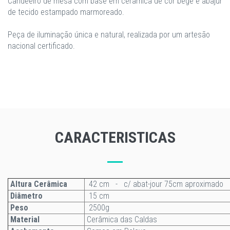
Candeeiro de mesa com base em cerâmica de cor bege e abajur
de tecido estampado marmoreado.
Peça de iluminação única e natural, realizada por um artesão
nacional certificado.
CARACTERISTICAS
Altura Cerâmica
42 cm - c/ abat-jour 75cm aproximado
Diâmetro
15 cm
Peso
2500g
Material
Cerâmica das Caldas