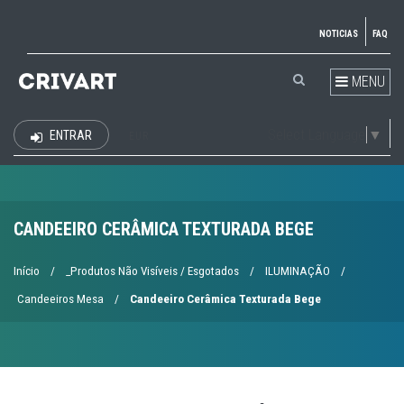
NOTICIAS
FAQ
MENU
Select Language
▼
ENTRAR
EUR
CANDEEIRO CERÂMICA TEXTURADA BEGE
Início
/
_Produtos Não Visíveis / Esgotados
/
ILUMINAÇÃO
/
Candeeiros Mesa
/
Candeeiro Cerâmica Texturada Bege