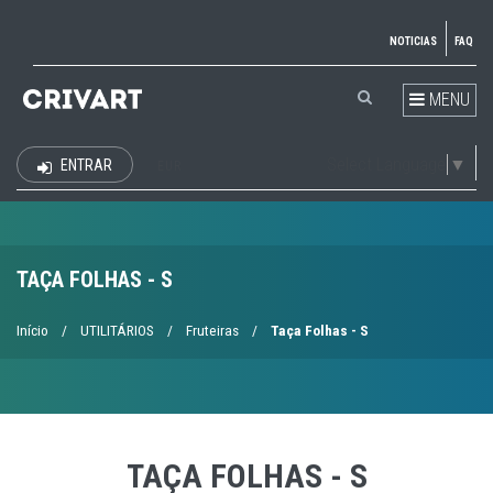
NOTICIAS
FAQ
MENU
Select Language
▼
ENTRAR
EUR
TAÇA FOLHAS - S
Início
/
UTILITÁRIOS
/
Fruteiras
/
Taça Folhas - S
TAÇA FOLHAS - S