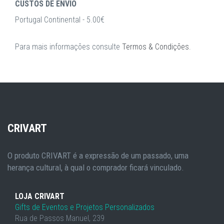
CUSTOS DE ENVIO
Portugal Continental - 5.00€
Para mais informações consulte
Termos & Condições
.
CRIVART
O produto CRIVART é a expressão de um passado, uma
herança cultural, à qual o comprador ficará vinculado.
LOJA CRIVART
Gifts de Eventos e Projetos Personalizados
Rua de Passos Manuel, 239