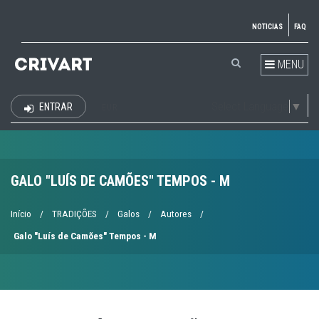
NOTICIAS
FAQ
MENU
Select Language
▼
ENTRAR
EUR
GALO "LUÍS DE CAMÕES" TEMPOS - M
Início
/
TRADIÇÕES
/
Galos
/
Autores
/
Galo "Luís de Camões" Tempos - M