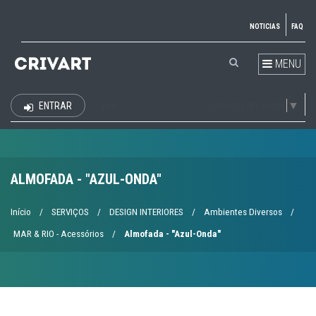
NOTICIAS
FAQ
MENU
Select Language
▼
ENTRAR
EUR
ALMOFADA - "AZUL-ONDA"
Início
/
SERVIÇOS
/
DESIGN INTERIORES
/
Ambientes Diversos
/
MAR & RIO - Acessórios
/
Almofada - "Azul-Onda"