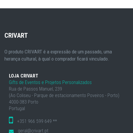
CRIVART
O produto CRIVART é a expressão de um passado, uma
herança cultural, à qual o comprador ficará vinculado.
LOJA CRIVART
Gifts de Eventos e Projetos Personalizados
Rua de Passos Manuel, 239
(Ao Coliseu - Parque de estacionamento Poveiros - Porto)
4000-383 Porto
Portugal
+351 966 599 649 **
geral@crivart.pt