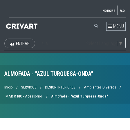
NOTICIAS
FAQ
MENU
Select Language
▼
ENTRAR
EUR
ALMOFADA - "AZUL TURQUESA-ONDA"
Início
/
SERVIÇOS
/
DESIGN INTERIORES
/
Ambientes Diversos
/
MAR & RIO - Acessórios
/
Almofada - "Azul Turquesa-Onda"