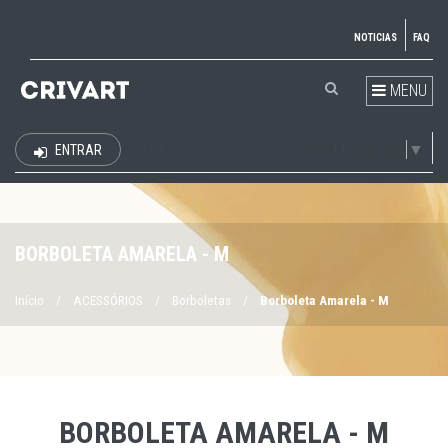
NOTICIAS
FAQ
MENU
Select Language
▼
ENTRAR
EUR
BORBOLETA AMARELA - M
Início
/
ACESSÓRIOS
/
Borboletas
/
Borboleta Amarela - M
BORBOLETA AMARELA - M