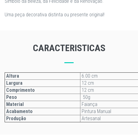
Símbolo da Beleza, da Felicidade e da Renovação.
​Uma peça decorativa distinta ou presente original!
CARACTERISTICAS
Altura
6.00 cm
Largura
12 cm
Comprimento
12 cm
Peso
50g
Material
Faiança
Acabamento
Pintura Manual
Produção
Artesanal