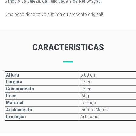
Símbolo da Beleza, da Felicidade e da Renovação.
​Uma peça decorativa distinta ou presente original!
CARACTERISTICAS
Altura
6.00 cm
Largura
12 cm
Comprimento
12 cm
Peso
50g
Material
Faiança
Acabamento
Pintura Manual
Produção
Artesanal