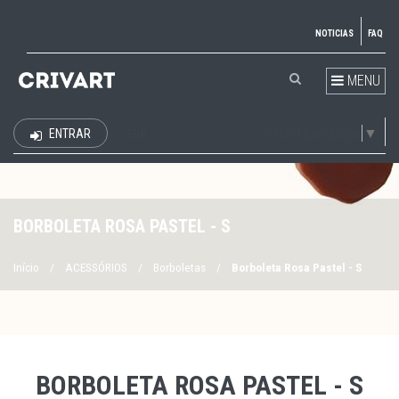
NOTICIAS
FAQ
MENU
Select Language
▼
ENTRAR
EUR
BORBOLETA ROSA PASTEL - S
Início
/
ACESSÓRIOS
/
Borboletas
/
Borboleta Rosa Pastel - S
BORBOLETA ROSA PASTEL - S