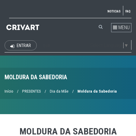
NOTICIAS
FAQ
MENU
Select Language
▼
ENTRAR
EUR
MOLDURA DA SABEDORIA
Início
/
PRESENTES
/
Dia da Mãe
/
Moldura da Sabedoria
MOLDURA DA SABEDORIA