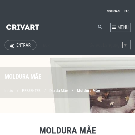
NOTICIAS
FAQ
MENU
Select Language
▼
ENTRAR
EUR
MOLDURA MÃE
Início
/
PRESENTES
/
Dia da Mãe
/
Moldura Mãe
MOLDURA MÃE