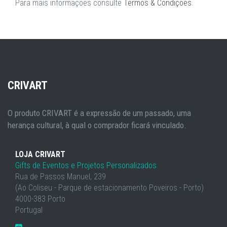
Para mais informações consulte
Termos & Condições
.
CRIVART
O produto CRIVART é a expressão de um passado, uma
herança cultural, à qual o comprador ficará vinculado.
LOJA CRIVART
Gifts de Eventos e Projetos Personalizados
Rua de Passos Manuel, 239
(Ao Coliseu - Parque de estacionamento Poveiros - Porto)
4000-383 Porto
Portugal