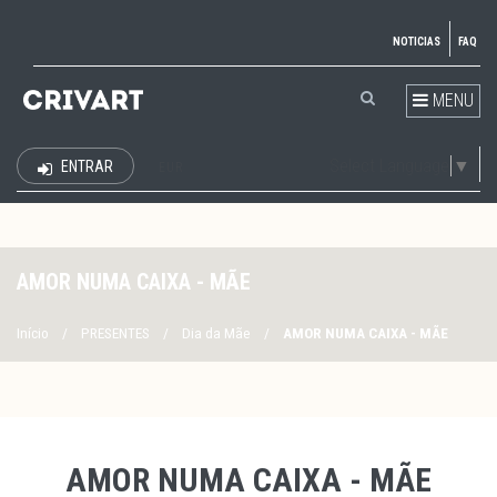
NOTICIAS
FAQ
MENU
Select Language
▼
ENTRAR
EUR
AMOR NUMA CAIXA - MÃE
Início
/
PRESENTES
/
Dia da Mãe
/
AMOR NUMA CAIXA - MÃE
AMOR NUMA CAIXA - MÃE