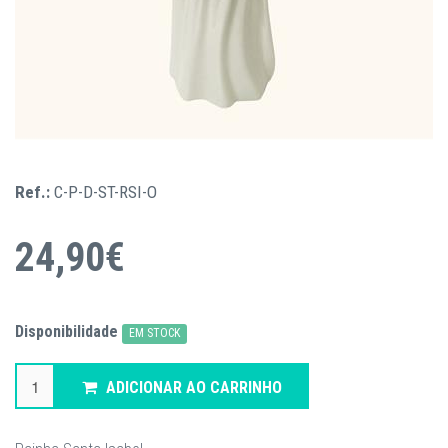
Ref.:
C-P-D-ST-RSI-O
24,90€
Disponibilidade
EM STOCK
ADICIONAR AO CARRINHO