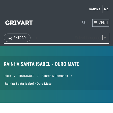
NOTICIAS
FAQ
MENU
Select Language
▼
ENTRAR
EUR
RAINHA SANTA ISABEL - OURO MATE
Início
/
TRADIÇÕES
/
Santos & Romarias
/
Rainha Santa Isabel - Ouro Mate