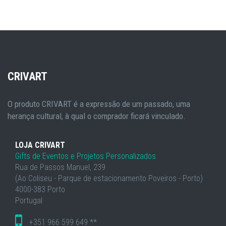
CRIVART
O produto CRIVART é a expressão de um passado, uma
herança cultural, à qual o comprador ficará vinculado.
LOJA CRIVART
Gifts de Eventos e Projetos Personalizados
Rua de Passos Manuel, 239
(Ao Coliseu - Parque de estacionamento Poveiros - Porto)
4000-383 Porto
Portugal
+351 966 599 649 **