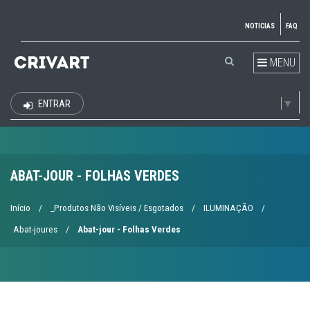
NOTICIAS
FAQ
MENU
Select Language
▼
ENTRAR
EUR
ABAT-JOUR - FOLHAS VERDES
Início
/
_Produtos Não Visíveis / Esgotados
/
ILUMINAÇÃO
/
Abat-joures
/
Abat-jour - Folhas Verdes