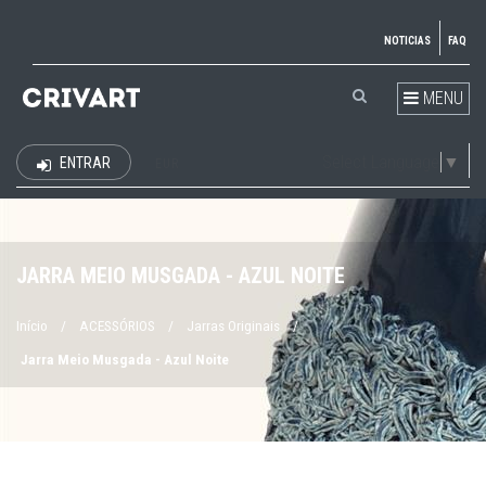
NOTICIAS
FAQ
MENU
Select Language
▼
ENTRAR
EUR
JARRA MEIO MUSGADA - AZUL NOITE
Início
/
ACESSÓRIOS
/
Jarras Originais
/
Jarra Meio Musgada - Azul Noite