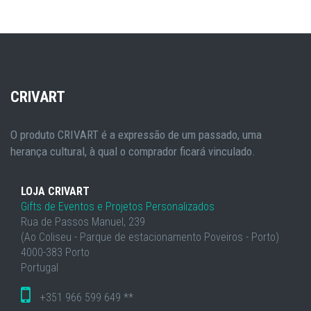
CRIVART
O produto CRIVART é a expressão de um passado, uma
herança cultural, à qual o comprador ficará vinculado.
LOJA CRIVART
Gifts de Eventos e Projetos Personalizados
Rua de Passos Manuel, 239
(Ao Coliseu - Parque de estacionamento Poveiros - Porto)
4000-383 Porto
Portugal
+351 966 599 649 **