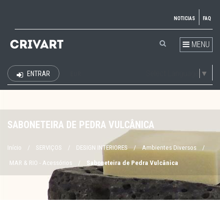
NOTICIAS
FAQ
MENU
Select Language
▼
ENTRAR
EUR
SABONETEIRA DE PEDRA VULCÂNICA
Início
/
SERVIÇOS
/
DESIGN INTERIORES
/
Ambientes Diversos
/
MAR & RIO - Acessórios
/
Saboneteira de Pedra Vulcânica